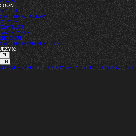
SOON
MERCH
SMOLNA ACADEMY
DJ PASS
KONTAKT
AWARENESS
HIDEOUT
SMOLNA MEMBERS CLUB
JĘZYK:
PL
EN
REGULAMIN
POLITYKA PRYWATNOŚCI
POLITYKA COOKIE