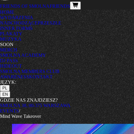
FRIENDS OF SMOLNA
FRIENDS
HOME
WYDARZENIA
NADCHODZĄCE
PRZESZŁE
INNER FORMS
PLAKATY
MUZYKA
SOON
MERCH
SMOLNA ACADEMY
DJ PASS
HIDEOUT
SMOLNA MEMBERS CLUB
AWARENESS
KONTAKT
JĘZYK:
PL
EN
GDZIE NAS ZNAJDZIESZ?
SMOLNA 38, 00-375 WARSZAWA
EVENTS
/
Mind Wave Takeover