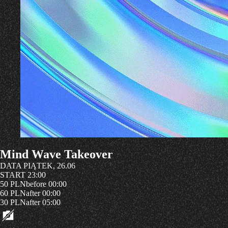
Mind Wave Takeover
DATA
PIĄTEK, 26.06
START
23:00
50 PLN
before 00:00
60 PLN
after 00:00
30 PLN
after 05:00