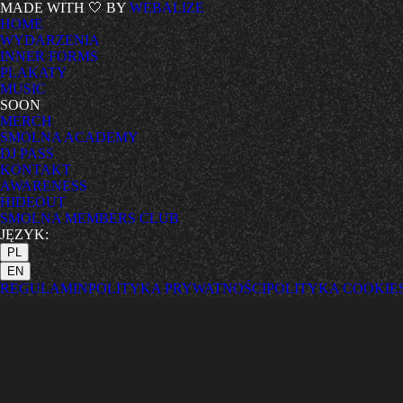
MADE WITH 🤍 BY
WEBALIZE
HOME
WYDARZENIA
INNER FORMS
PLAKATY
MUSIC
SOON
MERCH
SMOLNA ACADEMY
DJ PASS
KONTAKT
AWARENESS
HIDEOUT
SMOLNA MEMBERS CLUB
JĘZYK:
PL
EN
REGULAMIN
POLITYKA PRYWATNOŚCI
POLITYKA COOKIE