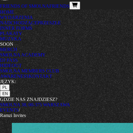
FRIENDS OF SMOLNA
FRIENDS
HOME
WYDARZENIA
NADCHODZĄCE
PRZESZŁE
INNER FORMS
PLAKATY
MUZYKA
SOON
MERCH
SMOLNA ACADEMY
DJ PASS
HIDEOUT
SMOLNA MEMBERS CLUB
AWARENESS
KONTAKT
JĘZYK:
PL
EN
GDZIE NAS ZNAJDZIESZ?
SMOLNA 38, 00-375 WARSZAWA
EVENTS
/
Ramzi Invites