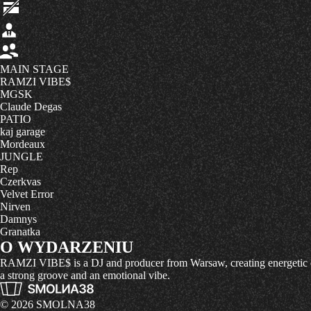
MAIN STAGE
RAMZI VIBE$
MGSK
Claude Degas
PATIO
kaj garage
Mordeaux
JUNGLE
Rep
Czerkvas
Velvet Error
Nirven
Damnys
Granatka
O WYDARZENIU
RAMZI VIBE$ is a DJ and producer from Warsaw, creating energetic elec
a strong groove and an emotional vibe.
© 2026 SMOLNA38