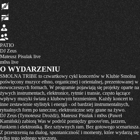
PATIO
DJ Zeus
Mateusz Pisulak live
m0ss live
O WYDARZENIU
SMOLNA TRIBE to czwartkowy cykl koncertów w Klubie Smolna
poświęcony muzyce ethno, organicznej i orientalnej, prezentowanej w
nowoczesnych formach. W programie pojawiają się projekty oparte na
żywych instrumentach, elektronice, rytmie i transie, często łączące
wpływy muzyki świata z klubowym brzmieniem. Każdy koncert to
inne zestawienie stylistyk i energii - od bardziej instrumentalnych,
rytualnych form po taneczne, elektroniczne sety grane na żywo.
DJ Zeus (Tymoteusz Drożdż), Mateusz Pisulak i m0ss (Paweł
Kamiński) zabiorą Was w podróż pomiędzy groove'em, jazzem,
funkiem i elektroniką. Bez sztywnych ram. Bez gotowego scenariusza.
Z przestrzenią na dialog, spontaniczność i momenty, które wydarzą się
tylko tego jednego wieczoru.