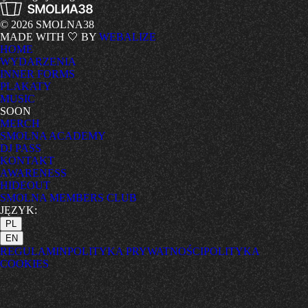
© 2026 SMOLNA38
MADE WITH 🤍 BY
WEBALIZE
HOME
WYDARZENIA
INNER FORMS
PLAKATY
MUSIC
SOON
MERCH
SMOLNA ACADEMY
DJ PASS
KONTAKT
AWARENESS
HIDEOUT
SMOLNA MEMBERS CLUB
JĘZYK:
PL
EN
REGULAMIN
POLITYKA PRYWATNOŚCI
POLITYKA
COOKIES