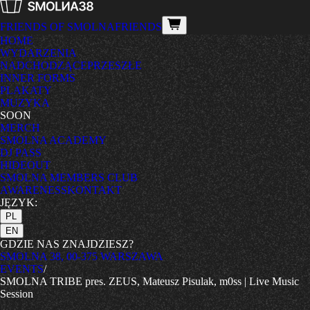
FRIENDS OF SMOLNA
FRIENDS
HOME
WYDARZENIA
NADCHODZĄCE
PRZESZŁE
INNER FORMS
PLAKATY
MUZYKA
SOON
MERCH
SMOLNA ACADEMY
DJ PASS
HIDEOUT
SMOLNA MEMBERS CLUB
AWARENESS
KONTAKT
JĘZYK:
PL
EN
GDZIE NAS ZNAJDZIESZ?
SMOLNA 38, 00-375 WARSZAWA
EVENTS
/
SMOLNA TRIBE pres. ZEUS, Mateusz Pisulak, m0ss | Live Music
Session