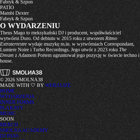
Fabryk & Szpon
PATIO
Mambi Dexter
Fabryk & Szpon
O WYDARZENIU
Theus Mago to meksykański DJ i producent, współwłaściciel
wytwórni Duro. Od debiutu w 2015 roku z utworem
Ritmo
Extraterrestre
wydaje muzykę m.in. w wytwórniach Correspondant,
Lumiere Noire i Turbo Recordings. Jego utwór z 2023 roku
The
Dream
z Adamem Portem ugruntował jego pozycję w świecie techno i
house.
© 2026 SMOLNA38
MADE WITH 🤍 BY
WEBALIZE
HOME
WYDARZENIA
INNER FORMS
PLAKATY
MUSIC
SOON
MERCH
SMOLNA ACADEMY
DJ PASS