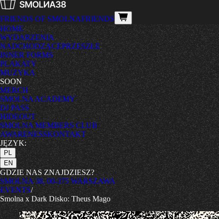
FRIENDS OF SMOLNA
FRIENDS
HOME
WYDARZENIA
NADCHODZĄCE
PRZESZŁE
INNER FORMS
PLAKATY
MUZYKA
SOON
MERCH
SMOLNA ACADEMY
DJ PASS
HIDEOUT
SMOLNA MEMBERS CLUB
AWARENESS
KONTAKT
JĘZYK:
PL
EN
GDZIE NAS ZNAJDZIESZ?
SMOLNA 38, 00-375 WARSZAWA
EVENTS
/
Smolna x Dark Disko: Theus Mago