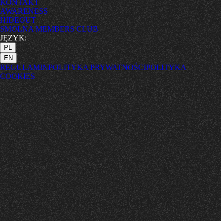
KONTAKT
AWARENESS
HIDEOUT
SMOLNA MEMBERS CLUB
JĘZYK:
PL
EN
REGULAMIN
POLITYKA PRYWATNOŚCI
POLITYKA
COOKIES