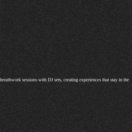
hwork sessions with DJ sets, creating experiences that stay in the