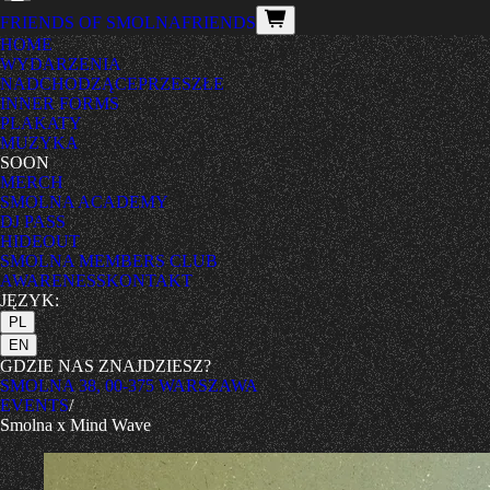
FRIENDS OF SMOLNA
FRIENDS
HOME
WYDARZENIA
NADCHODZĄCE
PRZESZŁE
INNER FORMS
PLAKATY
MUZYKA
SOON
MERCH
SMOLNA ACADEMY
DJ PASS
HIDEOUT
SMOLNA MEMBERS CLUB
AWARENESS
KONTAKT
JĘZYK:
PL
EN
GDZIE NAS ZNAJDZIESZ?
SMOLNA 38, 00-375 WARSZAWA
EVENTS
/
Smolna x Mind Wave