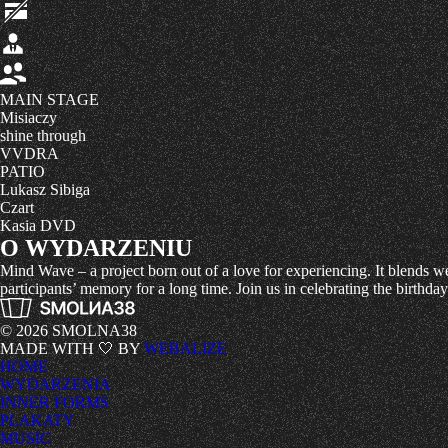
MAIN STAGE
Misiaczy
shine through
VVDRA
PATIO
Lukasz Sibiga
Czart
Kasia DVD
O WYDARZENIU
Mind Wave – a project born out of a love for experiencing.
It blends 
participants’ memory for a long time.
Join us in celebrating the birthda
© 2026 SMOLNA38
MADE WITH 🤍 BY
WEBALIZE
HOME
WYDARZENIA
INNER FORMS
PLAKATY
MUSIC