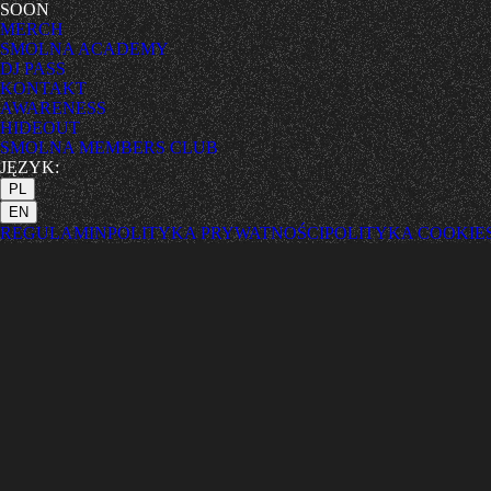
SOON
MERCH
SMOLNA ACADEMY
DJ PASS
KONTAKT
AWARENESS
HIDEOUT
SMOLNA MEMBERS CLUB
JĘZYK:
PL
EN
REGULAMIN
POLITYKA PRYWATNOŚCI
POLITYKA COOKIE