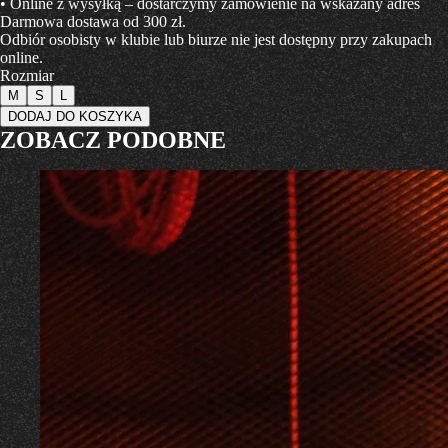
• Online z wysyłką – dostarczymy zamówienie na wskazany adres
Darmowa dostawa od 300 zł.
Odbiór osobisty w klubie lub biurze nie jest dostępny przy zakupach
online.
Rozmiar
M
S
L
DODAJ DO KOSZYKA
ZOBACZ PODOBNE