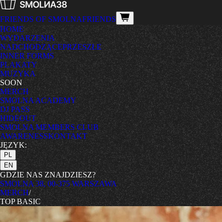
FRIENDS OF SMOLNA
FRIENDS
HOME
WYDARZENIA
NADCHODZĄCE
PRZESZŁE
INNER FORMS
PLAKATY
MUZYKA
SOON
MERCH
SMOLNA ACADEMY
DJ PASS
HIDEOUT
SMOLNA MEMBERS CLUB
AWARENESS
KONTAKT
JĘZYK:
PL
EN
GDZIE NAS ZNAJDZIESZ?
SMOLNA 38, 00-375 WARSZAWA
MERCH
/
TOP BASIC