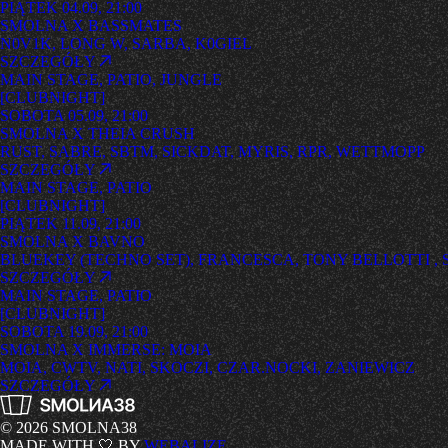
PIĄTEK 04.09, 21:00
SMOLNA X BASSMATES
N0V1K, LONG W, SARBA, K0GIEL
SZCZEGÓŁY
MAIN STAGE, PATIO, JUNGLE
[
CLUBNIGHT
]
SOBOTA 05.09, 21:00
SMOLNA X THEIA CRUSH
RUST, SABRE, SBTM, SICKDAT, MYRIS, RPR, WETTMOPP
SZCZEGÓŁY
MAIN STAGE, PATIO
[
CLUBNIGHT
]
PIĄTEK 11.09, 21:00
SMOLNA X BAVNO
BLUEKEY (TECHNO SET), FRANCESCA, TONY BELLOTTI , S
SZCZEGÓŁY
MAIN STAGE, PATIO
[
CLUBNIGHT
]
SOBOTA 19.09, 21:00
SMOLNA X IMMERSE: MOIA
MOIA, CWTV, NATI, SKOCZI, CZAR.NOCKI, ZANIEWICZ
SZCZEGÓŁY
© 2026 SMOLNA38
MADE WITH 🤍 BY
WEBALIZE