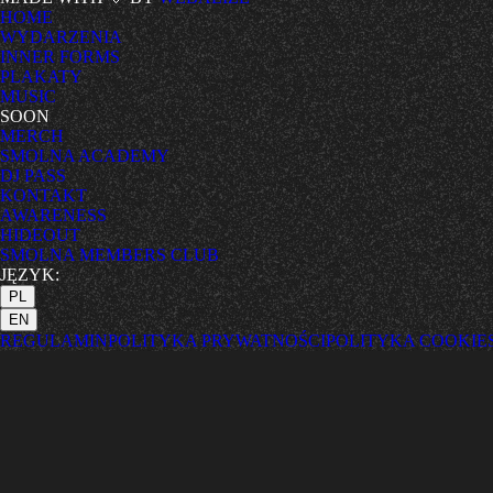
HOME
WYDARZENIA
INNER FORMS
PLAKATY
MUSIC
SOON
MERCH
SMOLNA ACADEMY
DJ PASS
KONTAKT
AWARENESS
HIDEOUT
SMOLNA MEMBERS CLUB
JĘZYK:
PL
EN
REGULAMIN
POLITYKA PRYWATNOŚCI
POLITYKA COOKIE