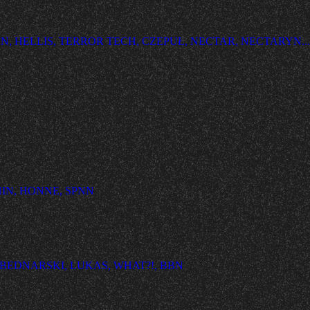
, HELLIS, TERROR TECH, CZEPUŁ, NECTAR, NECTARYN...
HIN, HONNE, SPNN
 BEDNARSKI, LUKAS, WHAT?!, BBN