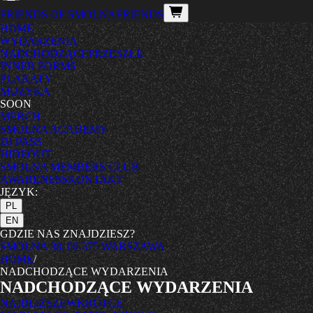
FRIENDS OF SMOLNA
FRIENDS
HOME
WYDARZENIA
NADCHODZĄCE
PRZESZŁE
INNER FORMS
PLAKATY
MUZYKA
SOON
MERCH
SMOLNA ACADEMY
DJ PASS
HIDEOUT
SMOLNA MEMBERS CLUB
AWARENESS
KONTAKT
JĘZYK:
PL
EN
GDZIE NAS ZNAJDZIESZ?
SMOLNA 38, 00-375 WARSZAWA
HOME
/
NADCHODZĄCE WYDARZENIA
NADCHODZĄCE WYDARZENIA
NAJBLIŻSZE
WKRÓTCE