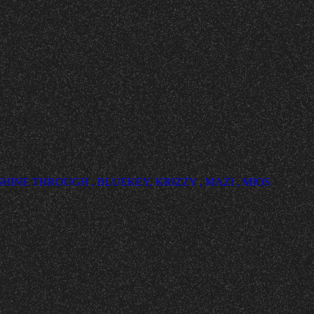
HINE THROUGH , BLUEKEY, KRIZZY , MAZI , MIOS