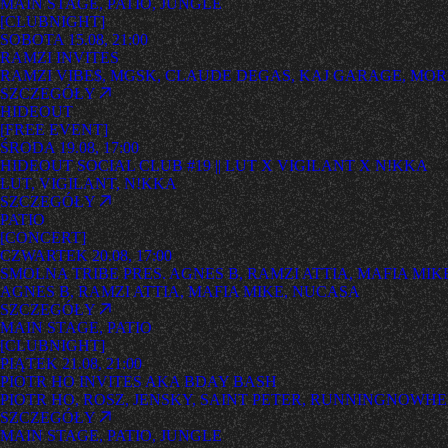
MAIN STAGE, PATIO, JUNGLE
[
CLUBNIGHT
]
SOBOTA 15.08, 21:00
RAMZI INVITES
RAMZI VIBE$, MGSK, CLAUDE DEGAS, KAJ GARAGE, MORD
SZCZEGÓŁY
HIDEOUT
[
FREE EVENT
]
ŚRODA 19.08, 17:00
HIDEOUT SOCIAL CLUB #19 || LUT X VIGILANT X N!KKA
LUT, VIGILANT, N!KKA
SZCZEGÓŁY
PATIO
[
CONCERT
]
CZWARTEK 20.08, 17:00
SMOLNA TRIBE PRES. AGNES B, RAMZI ATTIA, MAFIA MIKE
AGNES B, RAMZI ATTIA, MAFIA MIKE, NUCASA
SZCZEGÓŁY
MAIN STAGE, PATIO
[
CLUBNIGHT
]
PIĄTEK 21.08, 21:00
PIOTR HO INVITES AKA BDAY BASH
PIOTR HO, ROSZ, JENSKY, SAINT PETER, RUNNINGNOWH
SZCZEGÓŁY
MAIN STAGE, PATIO, JUNGLE