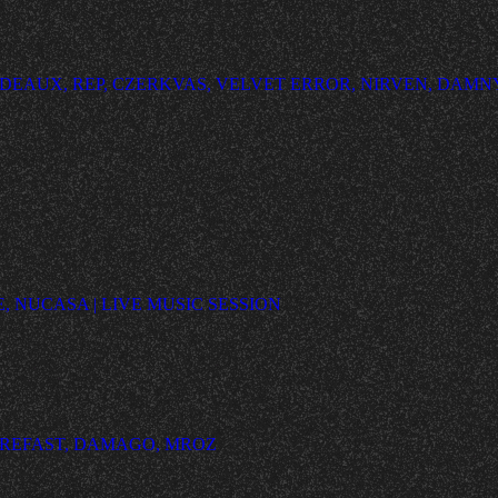
EAUX, REP, CZERKVAS, VELVET ERROR, NIRVEN, DAMNY.
, NUCASA | LIVE MUSIC SESSION
EREFAST, DAMAGO, MROZ