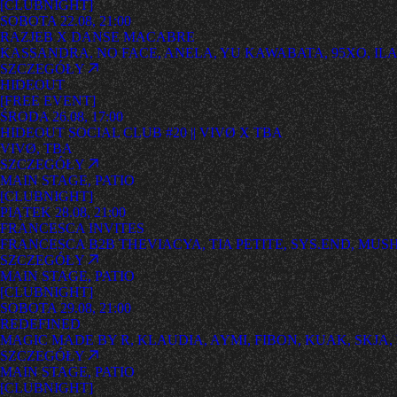
[
CLUBNIGHT
]
SOBOTA 22.08, 21:00
RAZJEB X DANSE MACABRE
KASSANDRA, NO FACE, ANELA, YU KAWABATA, 95XO, ILAN
SZCZEGÓŁY
HIDEOUT
[
FREE EVENT
]
ŚRODA 26.08, 17:00
HIDEOUT SOCIAL CLUB #20 || VIVØ X TBA
VIVØ, TBA
SZCZEGÓŁY
MAIN STAGE, PATIO
[
CLUBNIGHT
]
PIĄTEK 28.08, 21:00
FRANCESCA INVITES
FRANCESCA B2B THEVIACYA, TIA PETITE, SYS.END, MUS
SZCZEGÓŁY
MAIN STAGE, PATIO
[
CLUBNIGHT
]
SOBOTA 29.08, 21:00
REDEFINED
MAGIC MADE BY R, KLAUDIA, AYMI, FIBON, KUAK, SKJA,
SZCZEGÓŁY
MAIN STAGE, PATIO
[
CLUBNIGHT
]